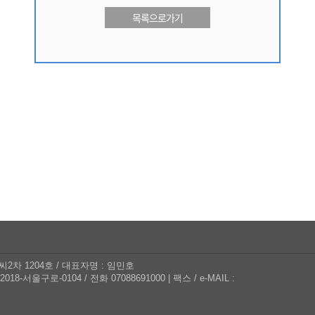
목록으로가기
씨2차 1204호
/
대표자명 : 임민호
018-서울구로-0104
/
전화 07088691000
|
팩스
/
e-MAIL :