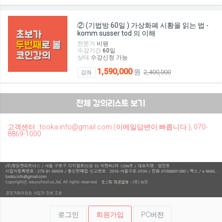
② (기법방 60일 ) 가상화폐 시황을 읽는 법 -
komm susser tod 의 이해
전문가
비평
수강기간
60
일
상태
수강신청 가능
1,590,000
원
2,400,000
강좌
고객센터 : tooka.info@gmail.com (이메일답변이 빠릅니다.), 070-
8869-1000
로그인
회원가입
PC버전