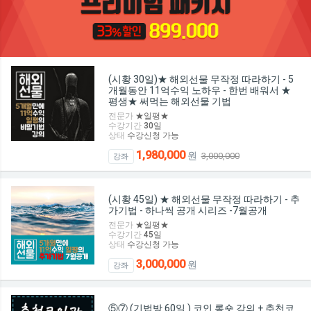
(시황 30일)★ 해외선물 무작정 따라하기 - 5
개월동안 11억수익 노하우 - 한번 배워서 ★
평생★ 써먹는 해외선물 기법
전문가
★일평★
수강기간
30
일
상태
수강신청 가능
1,980,000
원
3,000,000
강좌
(시황 45일) ★ 해외선물 무작정 따라하기 - 추
가기법 - 하나씩 공개 시리즈 -7월공개
전문가
★일평★
수강기간
45
일
상태
수강신청 가능
3,000,000
원
강좌
⑤⑦ (기법방 60일 ) 코인 롱숏 강의 + 추천코