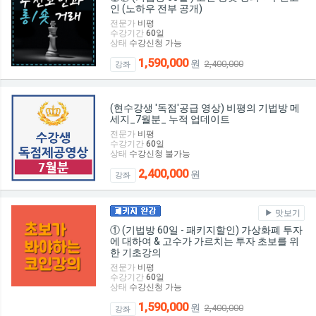
인 (노하우 전부 공개)
전문가
비평
수강기간
60
일
상태
수강신청 가능
1,590,000
원
2,400,000
강좌
(현수강생 '독점'공급 영상) 비평의 기법방 메
세지_7월분_ 누적 업데이트
전문가
비평
수강기간
60
일
상태
수강신청 불가능
2,400,000
원
강좌
맛보기
① (기법방 60일 - 패키지할인) 가상화폐 투자
에 대하여 & 고수가 가르치는 투자 초보를 위
한 기초강의
전문가
비평
수강기간
60
일
상태
수강신청 가능
1,590,000
원
2,400,000
강좌