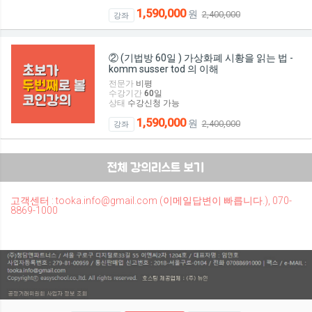
1,590,000
원
2,400,000
강좌
② (기법방 60일 ) 가상화폐 시황을 읽는 법 -
komm susser tod 의 이해
전문가
비평
수강기간
60
일
상태
수강신청 가능
1,590,000
원
2,400,000
강좌
고객센터 : tooka.info@gmail.com (이메일답변이 빠릅니다.), 070-
8869-1000