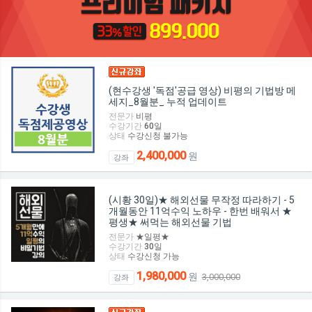
(현수강생 '독점'공급 영상) 비평의 기법방 메
세지_8월분_ 누적 업데이트
전문가
비평
수강기간
60
일
상태
수강신청 불가능
2,400,000
원
강좌
(시황 30일)★ 해외선물 무작정 따라하기 - 5
개월동안 11억수익 노하우 - 한번 배워서 ★
평생★ 써먹는 해외선물 기법
전문가
★일평★
수강기간
30
일
상태
수강신청 가능
1,980,000
원
3,000,000
강좌