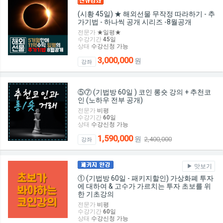
(시황 45일) ★ 해외선물 무작정 따라하기 - 추
가기법 - 하나씩 공개 시리즈 -8월공개
전문가
★일평★
수강기간
45
일
상태
수강신청 가능
3,000,000
원
강좌
⑤⑦ (기법방 60일 ) 코인 롱숏 강의 + 추천코
인 (노하우 전부 공개)
전문가
비평
수강기간
60
일
상태
수강신청 가능
1,590,000
원
2,400,000
강좌
맛보기
① (기법방 60일 - 패키지할인) 가상화폐 투자
에 대하여 & 고수가 가르치는 투자 초보를 위
한 기초강의
전문가
비평
수강기간
60
일
상태
수강신청 가능