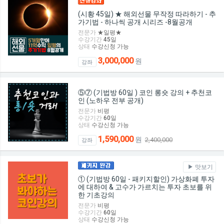
(시황 45일) ★ 해외선물 무작정 따라하기 - 추
가기법 - 하나씩 공개 시리즈 -8월공개
전문가
★일평★
수강기간
45
일
상태
수강신청 가능
3,000,000
원
강좌
⑤⑦ (기법방 60일 ) 코인 롱숏 강의 + 추천코
인 (노하우 전부 공개)
전문가
비평
수강기간
60
일
상태
수강신청 가능
1,590,000
원
2,400,000
강좌
맛보기
① (기법방 60일 - 패키지할인) 가상화폐 투자
에 대하여 & 고수가 가르치는 투자 초보를 위
한 기초강의
전문가
비평
수강기간
60
일
상태
수강신청 가능