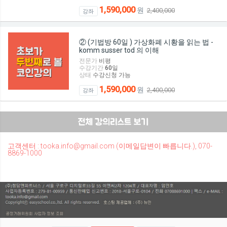
1,590,000
원
2,400,000
강좌
② (기법방 60일 ) 가상화폐 시황을 읽는 법 -
komm susser tod 의 이해
전문가
비평
수강기간
60
일
상태
수강신청 가능
1,590,000
원
2,400,000
강좌
고객센터 : tooka.info@gmail.com (이메일답변이 빠릅니다.), 070-
8869-1000