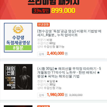
(현수강생 '독점'공급 영상) 비평의 기법방 메
세지_8월분_ 누적 업데이트
전문가
비평
수강기간
60
일
상태
수강신청 불가능
2,400,000
원
강좌
(시황 30일)★ 해외선물 무작정 따라하기 - 5
개월동안 11억수익 노하우 - 한번 배워서 ★
평생★ 써먹는 해외선물 기법
전문가
★일평★
수강기간
30
일
상태
수강신청 가능
1,980,000
원
3,000,000
강좌