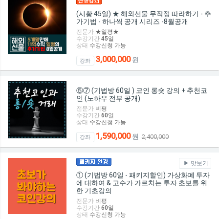
(시황 45일) ★ 해외선물 무작정 따라하기 - 추
가기법 - 하나씩 공개 시리즈 -8월공개
전문가
★일평★
수강기간
45
일
상태
수강신청 가능
3,000,000
원
강좌
⑤⑦ (기법방 60일 ) 코인 롱숏 강의 + 추천코
인 (노하우 전부 공개)
전문가
비평
수강기간
60
일
상태
수강신청 가능
1,590,000
원
2,400,000
강좌
맛보기
① (기법방 60일 - 패키지할인) 가상화폐 투자
에 대하여 & 고수가 가르치는 투자 초보를 위
한 기초강의
전문가
비평
수강기간
60
일
상태
수강신청 가능