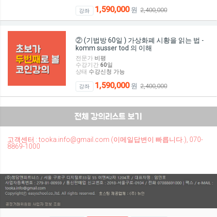
1,590,000
원
2,400,000
강좌
② (기법방 60일 ) 가상화폐 시황을 읽는 법 -
komm susser tod 의 이해
전문가
비평
수강기간
60
일
상태
수강신청 가능
1,590,000
원
2,400,000
강좌
고객센터 : tooka.info@gmail.com (이메일답변이 빠릅니다.), 070-
8869-1000