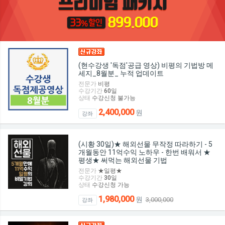
(현수강생 '독점'공급 영상) 비평의 기법방 메
세지_8월분_ 누적 업데이트
전문가
비평
수강기간
60
일
상태
수강신청 불가능
2,400,000
원
강좌
(시황 30일)★ 해외선물 무작정 따라하기 - 5
개월동안 11억수익 노하우 - 한번 배워서 ★
평생★ 써먹는 해외선물 기법
전문가
★일평★
수강기간
30
일
상태
수강신청 가능
1,980,000
원
3,000,000
강좌